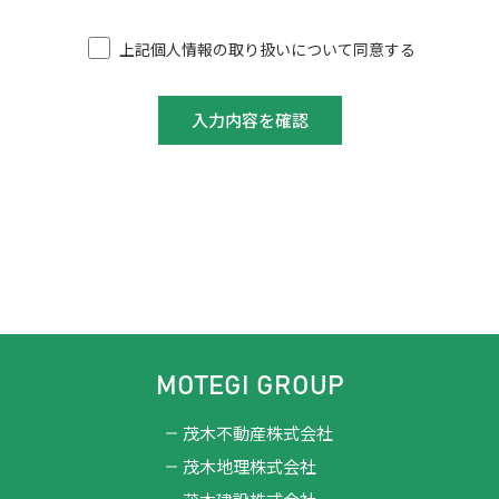
個人情報保護管理体制の確立
当社は、事業活動においてお預かりした個人情報を保護するための
上記個人情報の取り扱いについて同意する
管理体制を確立します。
安全管理
当社は、個人情報の正確性及び安全性を確保するため、個人情報へ
のアクセス管理、個人情報の持ち出し手段の制限、外部からの不正
アクセス防止策等を実施し、個人情報の漏洩、滅失又は毀損の防止
に努めます。
個人情報に関する苦情，相談への対応
当社は、個人情報に関して当社が公表した手続きに基づいて本人か
ら自己の情報の開示や訂正等、苦情及び相談の申し出を受けた場
合、理的な期間、妥当な範囲内で適切かつ迅速に対応します。
MOTEGI GROUP
茂木不動産株式会社
茂木地理株式会社